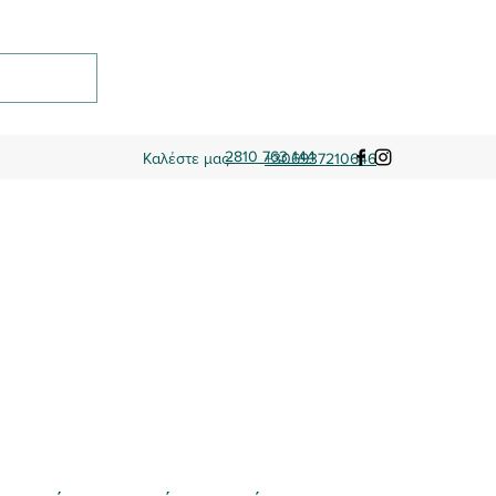
2810 763 144
Καλέστε μας:
+306937210646